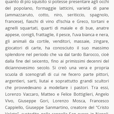
quanto di più squisito si potesse presentare agli occhi
del popolano, formaggie latticini, varietà di pane
(ammazzaruto, cotto, niro, seriticcio, spagnolo,
francese), fiaschi di vino d’Ischia e Greco, tortani e
agnelli squartati, quarti di maiale e di bue, anatre
appese, conigli, frattaglie, il pesce, l’uva bianca e nera,
gli animali da cortile, venditori, massaie, zingare,
giocatori di carte, ha conosciuto il suo massimo
splendore nel periodo che va dal tardo Barocco, cioè
dalla fine del seicento, fino ai primissimi decenni del
diciannovesimo secolo. Si creò una vera e propria
scuola di scenografi di cui ne fecero parte pittori,
argentieri, sarti, liutai e soprattutto grandi scultori
che provvedevano a modellare i pastori. Tra essi,
Lorenzo Vaccaro, Matteo e Felice Bottiglieri, Angelo
Vivo, Giuseppe Gori, Lorenzo Mosca, Francesco
Cappiello, Giuseppe Sanmartino, creatore del “Cristo