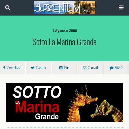
1 Agosto 2008
Sotto La Marina Grande
Condividi
Twitta
Pin
E-mail
SMS