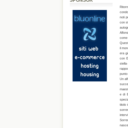
SPONSOR
Ritorn
condot
noti p
con st
autogr
Alfons
come 
Questa
il mon
era gi
con E
stella
rappor
punto 
Un alf
succe
maestr
e di 
specia
titol
sorre
inter
Sorren
nasce 