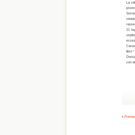
La cit
promo
Sorren
visita
rasse
21 lu
ospit
eccez
Caruso
libro 
Donze
con alt
«
Premio