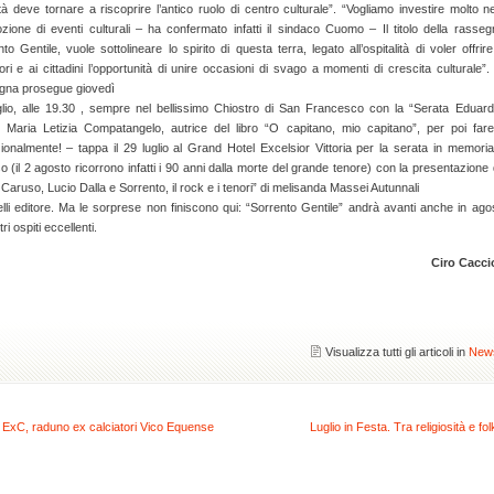
tà deve tornare a riscoprire l’antico ruolo di centro culturale”. “Vogliamo investire molto ne
zione di eventi culturali – ha confermato infatti il sindaco Cuomo – Il titolo della rasseg
to Gentile, vuole sottolineare lo spirito di questa terra, legato all’ospitalità di voler offrire
tori e ai cittadini l’opportunità di unire occasioni di svago a momenti di crescita culturale”.
gna prosegue giovedì
glio, alle 19.30 , sempre nel bellissimo Chiostro di San Francesco con la “Serata Eduard
e Maria Letizia Compatangelo, autrice del libro “O capitano, mio capitano”, per poi far
ionalmente! – tappa il 29 luglio al Grand Hotel Excelsior Vittoria per la serata in memoria
 (il 2 agosto ricorrono infatti i 90 anni dalla morte del grande tenore) con la presentazione 
“ Caruso, Lucio Dalla e Sorrento, il rock e i tenori” di melisanda Massei Autunnali
lli editore. Ma le sorprese non finiscono qui: “Sorrento Gentile” andrà avanti anche in ago
ri ospiti eccellenti.
Ciro Cacci
Visualizza tutti gli articoli in
New
 ExC, raduno ex calciatori Vico Equense
Luglio in Festa. Tra religiosità e fo