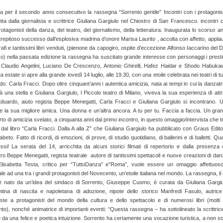
a per il secondo anno consecutivo la rassegna “Sorrento gentile” Incontri con i protagonist
ta dalla giornalista e scrittrice Giuliana Gargiulo nel Chiostro di San Francesco. incontri 
rotagonisti della danza, del teatro, del giornalismo, della letteratura. Inaugurata lo scorso a
repitoso successo dall’esplosiva madrina d’onore Marisa Laurito , accolta con affetto, applau
afi e tantissimi libri venduti, (pienone da capogiro, ospite d’eccezione Alfonso Iaccarino del 
o) nella passata edizione la rassegna ha suscitato grande interesse con personaggi i presti
Claudio Angelini, Luciano De Crescenzo, Antonio Ghirelli, Hafez Haidar e Shodo Habuka
 estate si apre alla grande iovedì 14 luglio, alle 19.30, con una etoile celebrata nei teatri di tu
do: Carla Fracci. Dopo oltre cinquant’anni i autentica amicizia, nata ai tempi in cui la danzatr
à una stella e Giuliana Gargiulo, l Piccolo teatro di Milano, viveva la sua esperienza di attr
duardo, aiuto regista Beppe Menegatti, Carla Fracci e Giuliana Gargiulo si incontrano. 
 e la sua migliore amica. Una donna e un’altra ancora. A tu per tu. Faccia a faccia. Un gra
to di amicizia svelato, a cinquanta anni dal primo incontro, in questo omaggio/intervista che t
dal libro “Carla Fracci. Dalla A alla Z” che Giuliana Gargiulo ha pubblicato con Graus Edito
abeto. Fatto di ricordi, di emozioni, di prove, di studio quotidiano, di ballerini e di balletti. Qua
ssi! La serata del 14, arricchita da alcuni storici filmati di repertorio e dalla presenza 
o Beppe Menegatti, regista teatrale autore di tantissimi spettacoli e nuove creazioni di dan
Elisabetta Testa, critico per “TuttoDanza” e”Roma”, vuole essere un omaggio affettuos
le ad una tra i grandi protagonisti del Novecento, un’etoile italiana nel mondo. La rassegna, il 
o è nato da un’idea del sindaco di Sorrento, Giuseppe Cuomo, è curata da Giuliana Gargiu
ntina di nascita e napoletana di adozione, nipote dello storico Manfredi Fasulo, autrice
viste a protagonisti del mondo della cultura e dello spettacolo e di numerosi libri (molti
to), nonchè animatrice di importanti eventi: “Questa rassegna – ha sottolineato la scrittric
da una felice e poetica intuizione. Sorrento ha certamente una vocazione turistica, a non so