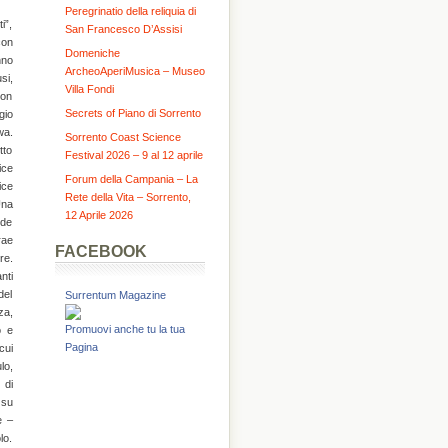
Peregrinatio della reliquia di
i”,
San Francesco D’Assisi
con
Domeniche
nno
ArcheoAperiMusica – Museo
si,
Villa Fondi
Don
Secrets of Piano di Sorrento
gio
wa.
Sorrento Coast Science
tto
Festival 2026 – 9 al 12 aprile
ice
Forum della Campania – La
ice
Rete della Vita – Sorrento,
Una
12 Aprile 2026
nde
rae
FACEBOOK
re.
nti
del
Surrentum Magazine
za,
Promuovi anche tu la tua
o e
Pagina
cui
lo,
 di
 su
e –
lo.