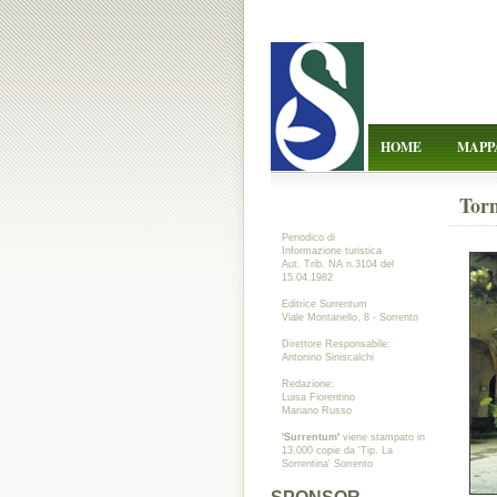
HOME
MAPP
Torn
Periodico di
Informazione turistica
Aut. Trib. NA n.3104 del
15.04.1982
Editrice Surrentum
Viale Montariello, 8 - Sorrento
Direttore Responsabile:
Antonino Siniscalchi
Redazione:
Luisa Fiorentino
Mariano Russo
'Surrentum'
viene stampato in
13.000 copie da 'Tip. La
Sorrentina' Sorrento