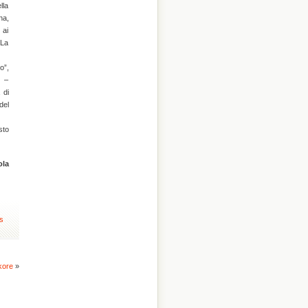
lla
na,
 ai
 La
o”,
e –
 di
del
sto
ola
s
lkore
»