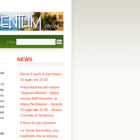
Cerca
NEWS
ali
Rinvio Fuochi di Sant’Anna –
31 luglio ore 23.30
rrà
Presentazione del volume
lla
“Augusto Moriani – pittore
ano
verista dell’Ottocento” di
ose
Maria Pia Briguori – Venerdi
nti
10 luglio alle 10.30 – Museo
ali
Correale di Terranova
ove
Il Noce di San Giovanni
La Tarsia Sorrentina, una
chi
tradizione che si rinnova