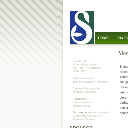
HOME
MAPP
Most
Periodico di
Informazione turistica
Si ina
Aut. Trib. NA n.3104 del
15.04.1982
ed op
«Manu
Editrice Surrentum
Viale Montariello, 8 - Sorrento
inaug
rasse
Direttore Responsabile:
Antonino Siniscalchi
interp
decora
Redazione:
Luisa Fiorentino
dedica
Mariano Russo
con la
'Surrentum'
viene stampato in
occasi
13.000 copie da 'Tip. La
Sorrentina' Sorrento