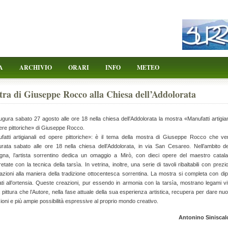
A
ARCHIVIO
ORARI
INFO
METEO
ra di Giuseppe Rocco alla Chiesa dell’Addolorata
ugura sabato 27 agosto alle ore 18 nella chiesa dell’Addolorata la mostra «Manufatti artigian
ere pittoriche» di Giuseppe Rocco.
fatti artigianali ed opere pittoriche»: è il tema della mostra di Giuseppe Rocco che ve
urata sabato alle ore 18 nella chiesa dell’Addolorata, in via San Cesareo. Nell’ambito de
gna, l’artista sorrentino dedica un omaggio a Mirò, con dieci opere del maestro catal
retate con la tecnica della tarsìa. In vetrina, inoltre, una serie di tavoli ribaltabili con prezi
zioni alla maniera della tradizione ottocentesca sorrentina. La mostra si completa con dipi
ti all’ortensia. Queste creazioni, pur essendo in armonia con la tarsìa, mostrano legami vit
 pittura che l’Autore, nella fase attuale della sua esperienza artistica, recupera per dare nu
oni e più ampie possibilità espressive al proprio mondo creativo.
Antonino Siniscal