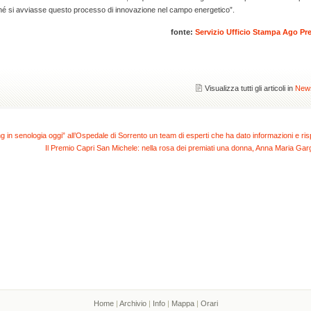
ché si avviasse questo processo di innovazione nel campo energetico”.
fonte:
Servizio Ufficio Stampa Ago Pr
Visualizza tutti gli articoli in
New
g in senologia oggi” all’Ospedale di Sorrento un team di esperti che ha dato informazioni e ri
Il Premio Capri San Michele: nella rosa dei premiati una donna, Anna Maria Garg
Home
|
Archivio
|
Info
|
Mappa
|
Orari