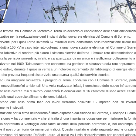
to firmato tra Comune di Sorrento e Terna un accordo di condivisione delle soluzioni tecnich
zzative per la realizzazione degli impianti della nuova rete elettrica del Comune di Sorrento.
terventi, per i quali Terna investirà 67 milioni di euro, consistono nella realizzazione di due nu
odotti a 150 kV in cavo interrato collegati a una nuova stazione elettrica nel Comune di Sorre
o l’obiettivo di rendere più sicuro il sistema elettrico dell’area. L’attuale rete di trasmissione 
ta la penisola sorrentina, infatti, è caratterizzata da un unico e insufficiente collegamento a
lizzato nel 1960. Tale assetto non consente una gestione in sicurezza della rete soprattutto 
o estivo, durante il quale si verifica un notevole incremento del fabbisogno di energia elettr
, che provoca frequenti disservizi e una scarsa qualità del servizio elettrico.
 ad una maggiore sicurezza, il progetto di Terna, condiviso con il Comune di Sorrento, port
notevoli benefici ambientali. Una volta realizzato, infatti, il complesso delle nuove infrastruttu
te nelle diverse fasi di lavoro, consentirà la demolizione di 16 chilometri di linee aeree esisten
delle quali costruite all’interno dei centri abitati.
evede che nella prima fase dei lavori verranno coinvolte 15 imprese con 70 lavorat
mente impiegati.
sfazione per la firma dell’accordo è stata espressa dal sindaco di Sorrento, Giuseppe Cuomo
sicuro – ha commentato – che si tratta di una importante occasione per migliorare la fornit
ica soprattutto a vantaggio delle tante aziende della penisola sorrentina e, nel contempo, 
re il nostro territorio da numerosi tralicci. Questo risultato è stato raggiunto anche grazie a
borazione del senatore Raffaele Lauro, al quale va il mio ringraziamento per essersi adoper