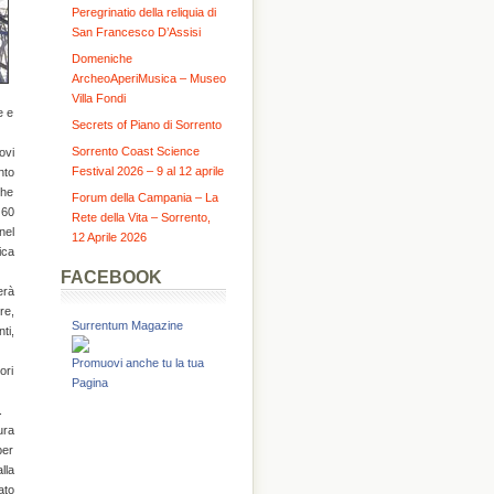
Peregrinatio della reliquia di
San Francesco D’Assisi
Domeniche
ArcheoAperiMusica – Museo
Villa Fondi
e e
Secrets of Piano di Sorrento
Sorrento Coast Science
ovi
Festival 2026 – 9 al 12 aprile
nto
che
Forum della Campania – La
 60
Rete della Vita – Sorrento,
nel
12 Aprile 2026
ica
FACEBOOK
erà
re,
Surrentum Magazine
ti,
Promuovi anche tu la tua
ori
Pagina
.
ura
per
lla
ato