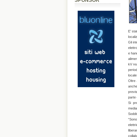
SPONSOR
E’ sta
locali
Gli in
elettr
e hann
alimen
kV rea
period
locale
Oltre
anche 
previs
parte 
Si pr
media
Soddi
“Sono 
elettr
libera
colla