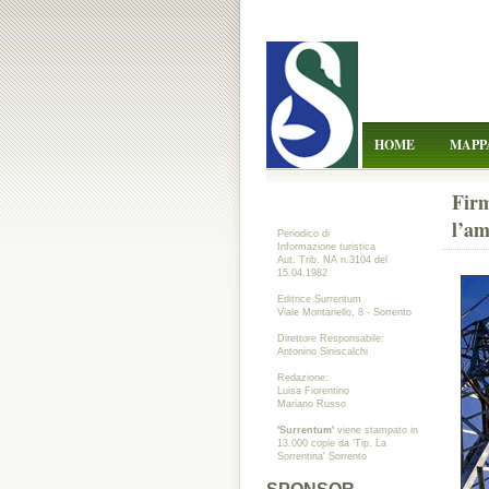
HOME
MAPP
Firm
l’am
Periodico di
Informazione turistica
Aut. Trib. NA n.3104 del
15.04.1982
Editrice Surrentum
Viale Montariello, 8 - Sorrento
Direttore Responsabile:
Antonino Siniscalchi
Redazione:
Luisa Fiorentino
Mariano Russo
'Surrentum'
viene stampato in
13.000 copie da 'Tip. La
Sorrentina' Sorrento