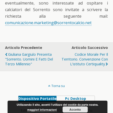
eventualmente, sono interessate ad ospitare i
calciatori del Sorrento sono invitate a scrivere la
richiesta alla seguente mail:
comunicazione.marketing@sorrentocalcio.net
Articolo Precedente
Articolo Successivo
Giuliana Gargiulo Presenta
Codice Morale Per Il
"Sorrento. Uomini E Fatti Del
Territorio. Convenzione Con
Terzo Millennio"
L'istituto Certiquality
Torna su
Dispositivo Portatile
Pc Desktop
Utilizzando il sito, accetti l'utilizzo dei cookie da parte nostra.
Accetto
maggiori informazioni
$allowed_html = shapeSpace_allowed_html(); echo