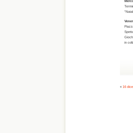
Merco
Termin
“Natal
Vener
Piazz
Spetta
Giochi
in col
«
16 dice