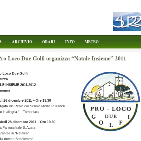
A
ARCHIVIO
ORARI
INFO
METEO
ro Loco Due Golfi organizza “Natale Insieme” 2011
o Loco Due Golfi
nizza
LE INSIEME 2011/2012
ramma
ì 26 dicembre 2011 – Ore 19.30
Agata Via Reola c/o Scuola Media Pulcarelli
e in allegria “ – Tombolata
ledì 28 dicembre 2011 – Ore 19.30
a Parrocchiale S. Agata
rantae in “Natalea”
la notte a Bettelemme