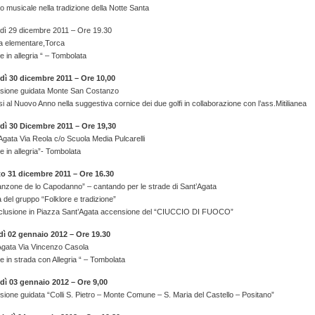
o musicale nella tradizione della Notte Santa
dì 29 dicembre 2011 – Ore 19.30
a elementare,Torca
e in allegria “ – Tombolata
dì 30 dicembre 2011 – Ore 10,00
sione guidata Monte San Costanzo
si al Nuovo Anno nella suggestiva cornice dei due golfi in collaborazione con l’ass.Mitilianea
dì 30 Dicembre 2011 – Ore 19,30
Agata Via Reola c/o Scuola Media Pulcarelli
e in allegria”- Tombolata
o 31 dicembre 2011 – Ore 16.30
anzone de lo Capodanno” – cantando per le strade di Sant’Agata
 del gruppo “Folklore e tradizione”
clusione in Piazza Sant’Agata accensione del “CIUCCIO DI FUOCO”
ì 02 gennaio 2012 – Ore 19.30
Agata Via Vincenzo Casola
e in strada con Allegria “ – Tombolata
dì 03 gennaio 2012 – Ore 9,00
ione guidata “Colli S. Pietro – Monte Comune – S. Maria del Castello – Positano”