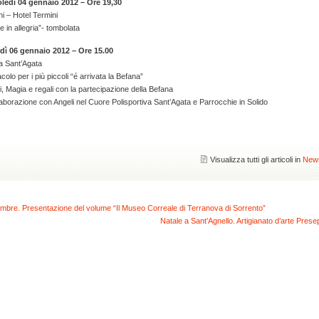
ledì 04 gennaio 2012 – Ore 19,30
i – Hotel Termini
e in allegria”- tombolata
dì 06 gennaio 2012 – Ore 15.00
a Sant’Agata
colo per i più piccoli “é arrivata la Befana”
, Magia e regali con la partecipazione della Befana
laborazione con Angeli nel Cuore Polisportiva Sant’Agata e Parrocchie in Solido
Visualizza tutti gli articoli in
New
mbre. Presentazione del volume “Il Museo Correale di Terranova di Sorrento”
Natale a Sant’Agnello. Artigianato d’arte Presep