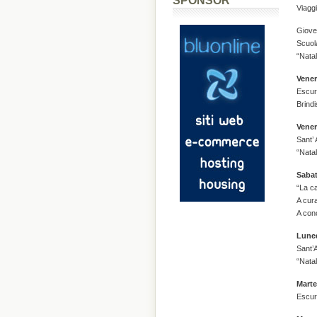
SPONSOR
Viaggi
Giove
Scuol
“Natal
Vener
Escur
Brindi
Vener
Sant’ 
“Natal
Sabat
“La c
A cura
A con
Luned
Sant’
“Natal
Marte
Escurs