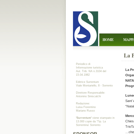
HOME
MAPP
La P
Periodico di
Informazione turistica
La Pr
Aut. Trib. NA n.3104 del
15.04.1982
Orga
NATA
Editrice Surrentum
Viale Montariello, 8 - Sorrento
Prog
Direttore Responsabile:
Luned
Antonino Siniscalchi
Sant’ 
Redazione:
“Natal
Luisa Fiorentino
Mariano Russo
Merco
'Surrentum'
viene stampato in
Chies
13.000 copie da 'Tip. La
Sorrentina' Sorrento
TrioTa
…chel