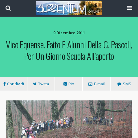
9 Dicembre 2011
Vico Equense. Faito E Alunni Della G. Pascoli,
Per Un Giorno Scuola All’aperto
Condividi
Twitta
Pin
E-mail
SMS