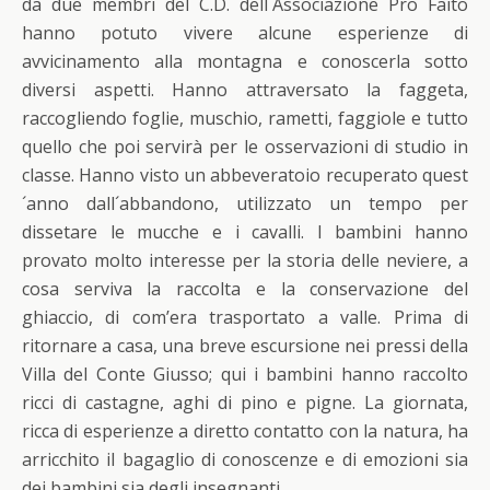
da due membri del C.D. dell´Associazione Pro Faito
hanno potuto vivere alcune esperienze di
avvicinamento alla montagna e conoscerla sotto
diversi aspetti. Hanno attraversato la faggeta,
raccogliendo foglie, muschio, rametti, faggiole e tutto
quello che poi servirà per le osservazioni di studio in
classe. Hanno visto un abbeveratoio recuperato quest
´anno dall´abbandono, utilizzato un tempo per
dissetare le mucche e i cavalli. I bambini hanno
provato molto interesse per la storia delle neviere, a
cosa serviva la raccolta e la conservazione del
ghiaccio, di com’era trasportato a valle. Prima di
ritornare a casa, una breve escursione nei pressi della
Villa del Conte Giusso; qui i bambini hanno raccolto
ricci di castagne, aghi di pino e pigne. La giornata,
ricca di esperienze a diretto contatto con la natura, ha
arricchito il bagaglio di conoscenze e di emozioni sia
dei bambini sia degli insegnanti.