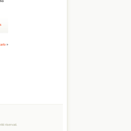
ino
s
arlo
»
tti riservati.