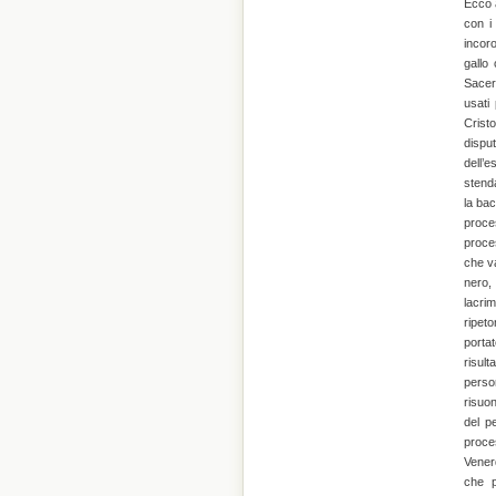
Ecco a
con i
incoro
gallo
Sacerd
usati
Crist
disput
dell’
stend
la bac
proce
proces
che va
nero,
lacrim
ripeto
portat
risult
perso
risuon
del p
proces
Venerd
che p