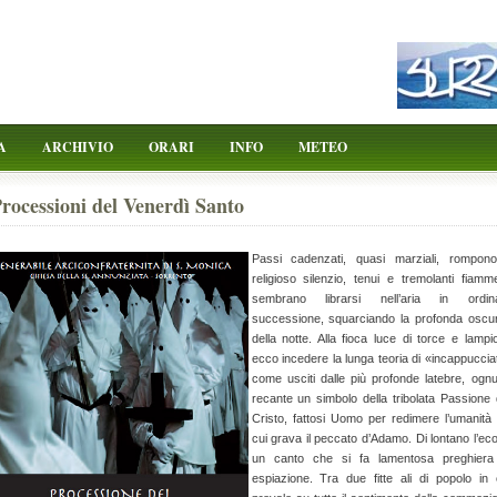
A
ARCHIVIO
ORARI
INFO
METEO
rocessioni del Venerdì Santo
Passi cadenzati, quasi marziali, rompono
religioso silenzio, tenui e tremolanti fiamme
sembrano librarsi nell’aria in ordin
successione, squarciando la profonda oscur
della notte. Alla fioca luce di torce e lampio
ecco incedere la lunga teoria di «incappucciat
come usciti dalle più profonde latebre, ogn
recante un simbolo della tribolata Passione 
Cristo, fattosi Uomo per redimere l’umanità
cui grava il peccato d’Adamo. Di lontano l’eco
un canto che si fa lamentosa preghiera
espiazione. Tra due fitte ali di popolo in 