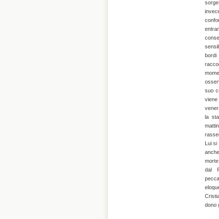
sorge
invec
confo
entra
conseg
sensib
bord
racco
momen
osser
suo c
viene 
vener
la st
matti
rasse
Lui si
anche
morte,
dal P
pecca
eloque
Cristi
dono g