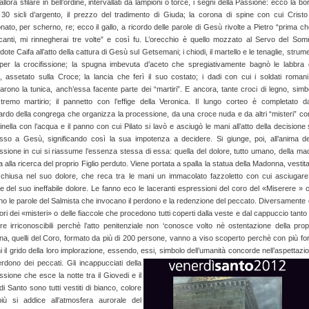
llora sfilare in bell’ordine, intervallati da lampioni o torce, i segni della Passione: ecco la bo
 30 sicli d’argento, il prezzo del tradimento di Giuda; la corona di spine con cui Cristo
nato, per scherno, re; ecco il gallo, a ricordo delle parole di Gesù rivolte a Pietro “prima che
 canti, mi rinnegherai tre volte” e così fu. L’orecchio è quello mozzato al Servo del So
ote Caifa all’atto della cattura di Gesù sul Getsemani; i chiodi, il martello e le tenaglie, strume
 per la crocifissione; la spugna imbevuta d’aceto che spregiativamente bagnò le labbra 
o, assetato sulla Croce; la lancia che ferì il suo costato; i dadi con cui i soldati romani
arono la tunica, anch’essa facente parte dei “martiri”. E ancora, tante croci di legno, simb
estremo martirio; il pannetto con l’effige della Veronica. Il lungo corteo è completato da
ardo della congrega che organizza la processione, da una croce nuda e da altri “misteri” c
inella con l’acqua e il panno con cui Pilato si lavò e asciugò le mani all’atto della decisione 
sso a Gesù, significando così la sua impotenza a decidere. Si giunge, poi, all’anima de
sione in cui si riassume l’essenza stessa di essa: quella del dolore, tutto umano, della ma
 alla ricerca del proprio Figlio perduto. Viene portata a spalla la statua della Madonna, vestita
 chiusa nel suo dolore, che reca tra le mani un immacolato fazzoletto con cui asciugare
e del suo ineffabile dolore. Le fanno eco le laceranti espressioni del coro del «Miserere » 
no le parole del Salmista che invocano il perdono e la redenzione del peccato. Diversamente 
ori dei «misteri» o delle fiaccole che procedono tutti coperti dalla veste e dal cappuccio tanto
are irriconoscibili perchè l’atto penitenziale non ‘conosce volto nè ostentazione della prop
na, quelli del Coro, formato da più di 200 persone, vanno a viso scoperto perchè con più fo
i il grido della loro implorazione, essendo, essi, simbolo dell’umanità concorde nell’aspettazi
erdono dei peccati.
Gli incappucciati della
sione che esce la notte tra il Giovedi e il
i Santo sono tutti vestiti di bianco, colore
iù si addice all’atmosfera aurorale del