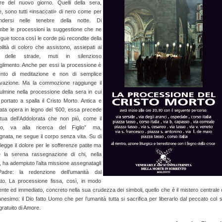
re del nuovo giorno. Quelli della sera,
e, sono tutti «insaccati» di nero come per
ndersi nelle tenebre della notte. Di
mbe le processioni la suggestione che ne
ue tocca così le corde più recondite della
ilità di coloro che assistono, assiepati ai
i delle strade, muti in silenzioso
glimento. Anche per essi la processione è
to di meditazione e non di semplice
vazione. Ma la commozione raggiunge il
ulmine nella processione della sera in cui
portato a spalla il Cristo Morto. Antica e
ata opera in legno del ‘600, essa precede
atua dell’Addolorata che non più, come il
no, va alla ricerca del Figlio” ma,
gnata, ne segue il corpo senza vita. Su di
 legge il dolore per le sofferenze patite ma
 la serena rassegnazione di chi, nella
 ha adempiuto l’alta missione assegnatagli
adre: la redenzione dell’umanità dal
to. La processione fissa, così, in modo
nte ed immediato, concreto nella sua crudezza dei simboli, quello che è il mistero centrale 
anesimo: il Dio fatto Uomo che per l’umanità tutta si sacrifica per liberarlo dal peccato col 
ratuito di Amore.