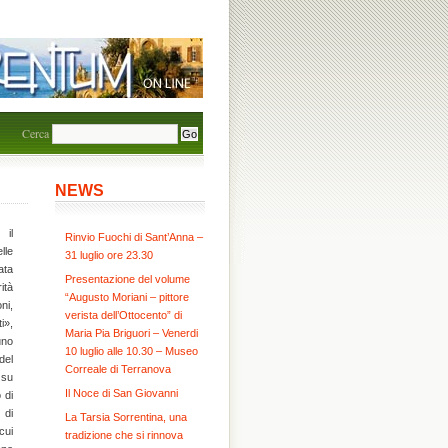
Cerca
NEWS
 il
Rinvio Fuochi di Sant’Anna –
lle
31 luglio ore 23.30
ata
Presentazione del volume
ità
“Augusto Moriani – pittore
ni,
verista dell’Ottocento” di
i»,
Maria Pia Briguori – Venerdi
uno
10 luglio alle 10.30 – Museo
del
Correale di Terranova
 su
Il Noce di San Giovanni
 di
 di
La Tarsia Sorrentina, una
cui
tradizione che si rinnova