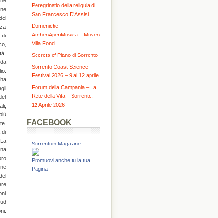
one
Peregrinatio della reliquia di
one
San Francesco D’Assisi
del
Domeniche
zza
ArcheoAperiMusica – Museo
 di
Villa Fondi
co,
tà,
Secrets of Piano di Sorrento
 da
Sorrento Coast Science
io.
Festival 2026 – 9 al 12 aprile
 ha
Forum della Campania – La
gli
Rete della Vita – Sorrento,
del
12 Aprile 2026
li,
più
FACEBOOK
te.
 di
 La
Surrentum Magazine
gna
oro
Promuovi anche tu la tua
one
Pagina
del
ere
oni
Sud
ni.