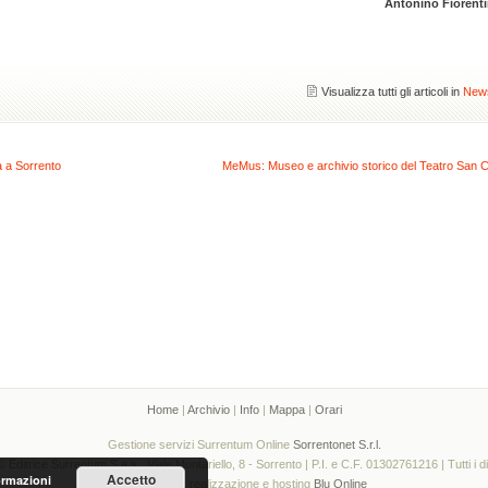
Antonino Fiorent
Visualizza tutti gli articoli in
New
 a Sorrento
MeMus: Museo e archivio storico del Teatro San C
Home
|
Archivio
|
Info
|
Mappa
|
Orari
Gestione servizi Surrentum Online
Sorrentonet S.r.l.
© Editrice Surrentum S.a.s., Viale Montariello, 8 - Sorrento | P.I. e C.F. 01302761216 | Tutti i diri
Accetto
ormazioni
Web design, realizzazione e hosting
Blu Online