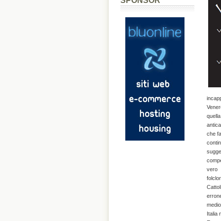
SPONSOR
incapp
Venerd
quella
antica
che fa
contin
sugge
compen
vero 
folcl
Cattol
erron
medioe
Italia