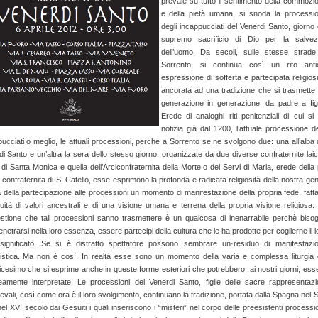
prevale su tutto il sentimento della commozi
e della pietà umana, si snoda la processi
degli incappucciati del Venerdi Santo, giorno 
supremo sacrificio di Dio per la salve
dell’uomo. Da secoli, sulle stesse strade
Sorrento, si continua così un rito anti
espressione di sofferta e partecipata religiosi
ancorata ad una tradizione che si trasmette
generazione in generazione, da padre a figl
Erede di analoghi riti penitenziali di cui si
notizia già dal 1200, l’attuale processione de
ucciati o meglio, le attuali processioni, perchè a Sorrento se ne svolgono due: una all’alba 
i Santo e un’altra la sera dello stesso giorno, organizzate da due diverse confraternite laica
 di Santa Monica e quella dell’Arciconfraternita della Morte o dei Servi di Maria, erede della 
 confraternita di S. Catello, esse esprimono la profonda e radicata religiosità della nostra gen
 della partecipazione alle processioni un momento di manifestazione della propria fede, fatta
uità di valori ancestrali e di una visione umana e terrena della propria visione religiosa.
stione che tali processioni sanno trasmettere è un qualcosa di inenarrabile perchè biso
etrarsi nella loro essenza, essere partecipi della cultura che le ha prodotte per coglierne il l
significato. Se si è distratto spettatore possono sembrare un·residuo di manifestazi
oristica. Ma non è così. In realtà esse sono un momento della varia e complessa liturgia 
icesimo che si esprime anche in queste forme esteriori che potrebbero, ai nostri giorni, ess
eamente interpretate. Le processioni del Venerdi Santo, figlie delle sacre rappresentazi
vali, così come ora è il loro svolgimento, continuano la tradizione, portata dalla Spagna nel 
 nel XVI secolo dai Gesuiti i quali inseriscono i “misteri” nel corpo delle preesistenti processio