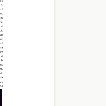
rsa
 fu
 il
mmo
nti
del
 si
olo
llo
ome
sul
lla
dre
 di
 le
che
dai
 da
ria
rza
one