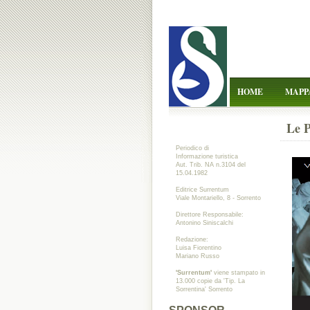
HOME
MAPP
Le P
Periodico di
Informazione turistica
Aut. Trib. NA n.3104 del
15.04.1982
Editrice Surrentum
Viale Montariello, 8 - Sorrento
Direttore Responsabile:
Antonino Siniscalchi
Redazione:
Luisa Fiorentino
Mariano Russo
'Surrentum'
viene stampato in
13.000 copie da 'Tip. La
Sorrentina' Sorrento