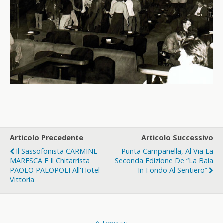
Articolo Precedente
Articolo Successivo
Il Sassofonista CARMINE
Punta Campanella, Al Via La
MARESCA E Il Chitarrista
Seconda Edizione De “La Baia
PAOLO PALOPOLI All'Hotel
In Fondo Al Sentiero”
Vittoria
Torna su