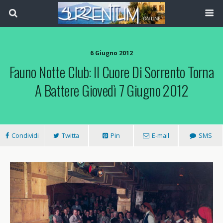
6 Giugno 2012
Fauno Notte Club: Il Cuore Di Sorrento Torna
A Battere Giovedì 7 Giugno 2012
Condividi
Twitta
Pin
E-mail
SMS