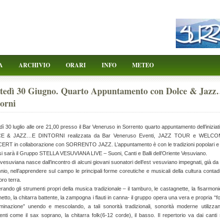
A
ARCHIVIO
ORARI
INFO
METEO
tedì 30 Giugno. Quarto Appuntamento con Dolce & Jaz
orni
ì 30 luglio alle ore 21,00 presso il Bar Veneruso in Sorrento quarto appuntamento dell’iniziat
E & JAZZ…E DINTORNI realizzata da Bar Veneruso Eventi, JAZZ TOUR e WELCO
RT in collaborazione con SORRENTO JAZZ. L’appuntamento è con le tradizioni popolari e
si sarà il Gruppo STELLA VESUVIANA LIVE – Suoni, Canti e Balli dell’Oriente Vesuviano.
 vesuviana nasce dall’incontro di alcuni giovani suonatori dell’est vesuviano impegnati, già da
io, nell’apprendere sul campo le principali forme coreutiche e musicali della cultura contad
loro terra.
ando gli strumenti propri della musica tradizionale – il tamburo, le castagnette, la fisarmoni
netto, la chitarra battente, la zampogna i flauti in canna- il gruppo opera una vera e propria “fo
minazione” unendo e mescolando, a tali sonorità tradizionali, sonorità moderne utilizza
nti come il sax soprano, la chitarra folk(6-12 corde), il basso. Il repertorio va dai canti 