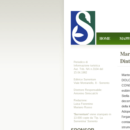
HOME
MAPP
Mar
Dint
Periodico di
Informazione turistica
Aut. Trib. NA n.3104 del
15.04.1982
Marted
Editrice Surrentum
DOLC
Viale Montariello, 8 - Sorrento
CONCE
Direttore Responsabile:
esibir
Antonino Siniscalchi
Stella
Redazione:
decenn
Luisa Fiorentino
della 
Mariano Russo
Adoper
'Surrentum'
viene stampato in
l’orga
13.000 copie da 'Tip. La
Sorrentina' Sorrento
conta
strume