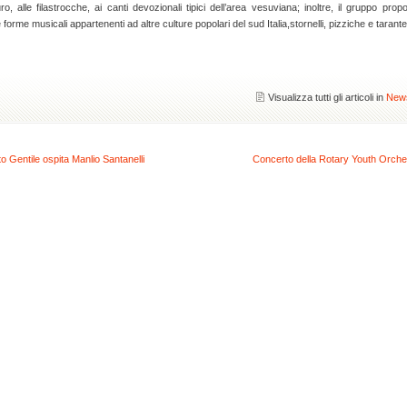
o, alle filastrocche, ai canti devozionali tipici dell’area vesuviana; inoltre, il gruppo prop
forme musicali appartenenti ad altre culture popolari del sud Italia,stornelli, pizziche e tarantel
Visualizza tutti gli articoli in
New
o Gentile ospita Manlio Santanelli
Concerto della Rotary Youth Orche