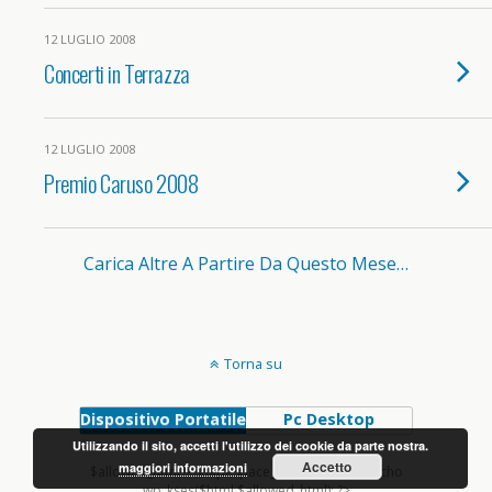
12 LUGLIO 2008
Concerti in Terrazza
12 LUGLIO 2008
Premio Caruso 2008
Carica Altre A Partire Da Questo Mese…
Torna su
Dispositivo Portatile
Pc Desktop
Utilizzando il sito, accetti l'utilizzo dei cookie da parte nostra.
Accetto
maggiori informazioni
$allowed_html = shapeSpace_allowed_html(); echo
wp_kses($html,$allowed_html); ?>