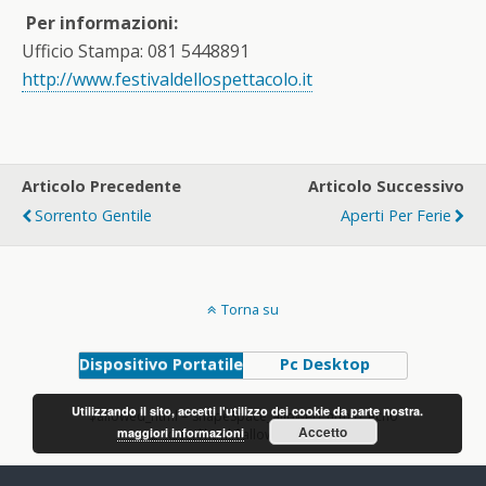
Per informazioni:
Ufficio Stampa: 081 5448891
http://www.festivaldellospettacolo.it
Articolo Precedente
Articolo Successivo
Sorrento Gentile
Aperti Per Ferie
Torna su
Dispositivo Portatile
Pc Desktop
Utilizzando il sito, accetti l'utilizzo dei cookie da parte nostra.
$allowed_html = shapeSpace_allowed_html(); echo
Accetto
maggiori informazioni
wp_kses($html,$allowed_html); ?>