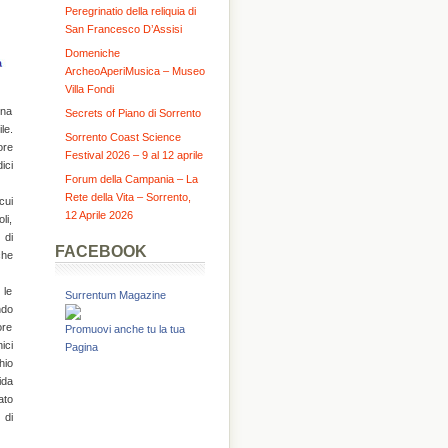
Peregrinatio della reliquia di
San Francesco D’Assisi
Domeniche
ArcheoAperiMusica – Museo
Villa Fondi
una
Secrets of Piano di Sorrento
le.
Sorrento Coast Science
ore
Festival 2026 – 9 al 12 aprile
ici
Forum della Campania – La
Rete della Vita – Sorrento,
cui
12 Aprile 2026
li,
 di
FACEBOOK
che
 le
Surrentum Magazine
ndo
ore
Promuovi anche tu la tua
ici
Pagina
hio
ida
ato
 di