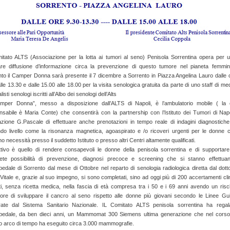
mitato ALTS (Associazione per la lotta ai tumori al seno) Penisola Sorrentina opera per 
lare diffusione d’informazione circa la prevenzione di questo tumore nel pianeta femmini
nto il Camper Donna sarà presente il 7 dicembre a Sorrento in Piazza Angelina Lauro dalle 
lle 13.30 e dalle 15.00 alle 18.00 per la visita senologica gratuita da parte di uno staff di med
isti senologi iscritti all’Albo dei senologi dell’Alts
amper Donna”, messo a disposizione dall’ALTS di Napoli, è l’ambulatorio mobile ( la 
nsabile è Maria Conte) che consentirà con la partnership con l’Istituto dei Tumori di Napo
zione G.Pascale di effettuare anche prenotazioni in tempo reale di indagini diagnostiche
do livello come la risonanza magnetica, agoaspirato e /o ricoveri urgenti per le donne 
o necessità presso il suddetto Istituto o presso altri Centri altamente qualificati.
ettivo è quello di rendere consapevoli le donne della penisola sorrentina e di supportare
ete possibilità di prevenzione, diagnosi precoce e screening che si stanno effettua
pedale di Sorrento dal mese di Ottobre nel reparto di senologia radiologica diretta dal dott
Vitale e, grazie al suo impegno, si sono completati, sino ad oggi più di 200 accertamenti clin
iti, senza ricetta medica, nella fascia di età compresa tra i 50 e i 69 anni avendo un risc
ore di sviluppare il cancro al seno rispetto alle donne più giovani secondo le Linee Gu
rate dal Sistema Sanitario Nazionale. IL Comitato ALTS penisola sorrentina ha regal
spedale, da ben dieci anni, un Mammomat 300 Siemens ultima generazione che nel corso
o arco di tempo ha eseguito circa 3.000 mammografie.