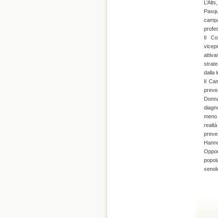
L’Alts
Pasqu
campan
profes
Il Co
vicep
attiv
strat
dalla 
Il Ca
preve
Donna
diagno
meno 
realt
preve
Hanno
Oppor
popola
senolo