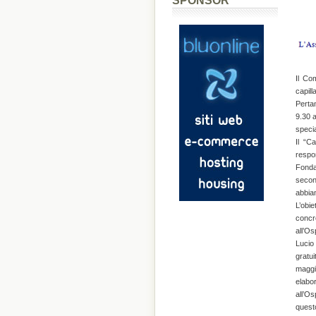
SPONSOR
Il Co
capil
Perta
9.30 a
special
Il “C
respo
Fonda
secon
abbian
L’obi
concr
all’Os
Lucio 
gratu
maggi
elabo
all’O
quest