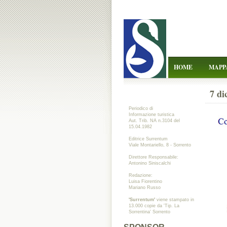
HOME
MAPP
7 di
Periodico di
Informazione turistica
Aut. Trib. NA n.3104 del
15.04.1982
Editrice Surrentum
Viale Montariello, 8 - Sorrento
Direttore Responsabile:
Antonino Siniscalchi
Redazione:
Luisa Fiorentino
Mariano Russo
'Surrentum'
viene stampato in
13.000 copie da 'Tip. La
Sorrentina' Sorrento