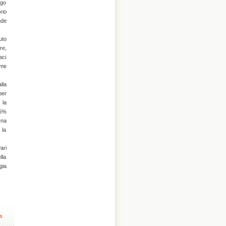
ogo
rio
nde
uto
re,
aci
ome
lla
per
 la
55%
Una
 la
ari
lla
gia
s