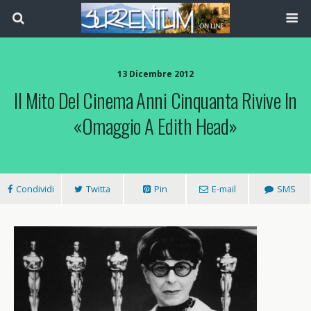
13 Dicembre 2012
Il Mito Del Cinema Anni Cinquanta Rivive In
«Omaggio A Edith Head»
Condividi
Twitta
Pin
E-mail
SMS