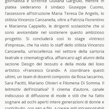
giornalista e scrittrice Giuliana Gargiulo, mentre in
platea siederanno il sindaco Giuseppe Cuomo,
l’assessore all’Istruzione Maria Teresa De Angelis, lo
stilista Vincenzo Canzanella, oltre a Patrizia Fiorentino
e Marianna Cappiello, le dirigenti scolastiche che si
sono avvicendate nel sostenere questo ambizioso
progetto. Si concluderà così lo stage «Intrecci
d’impresa», che ha visto lo staff dello stilista Vincenzo
Canzanella, un’eccellenza nel settore della sartoria
teatrale e cinematografica, affiancarsi agli alunni della
sezione Design del tessuto e della moda del liceo
artistico «Francesco Grandi». A coordinare questi
ultimi, un team di docenti composto da Rosa Iaccarino,
Sara Pacitti, Mariano Olivieri e Filomena Di Somma. Il
leitmotiv dell’iniziativa? Il cinema d’autore, canale
indiscusso di diffusione di mode e stili che ha fatto
sognare ad occhi aperti intere generazioni di donne e
contribuito, con ago e filo, a creare miti intramontabili