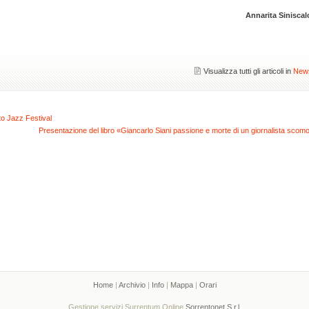
Annarita Siniscal
Visualizza tutti gli articoli in
New
o Jazz Festival
Presentazione del libro «Giancarlo Siani passione e morte di un giornalista scom
Home
|
Archivio
|
Info
|
Mappa
|
Orari
Gestione servizi Surrentum Online
Sorrentonet S.r.l.