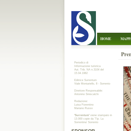
HOME
MAPP
Prem
Periodico di
Informazione turistica
Aut. Trib. NA n.3104 del
15.04.1982
Editrice Surrentum
Viale Montariello, 8 - Sorrento
Direttore Responsabile:
Antonino Siniscalchi
Redazione:
Luisa Fiorentino
Mariano Russo
'Surrentum'
viene stampato in
13.000 copie da 'Tip. La
Sorrentina' Sorrento