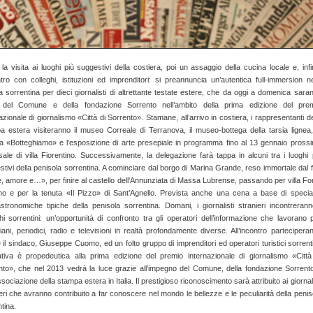
la visita ai luoghi più suggestivi della costiera, poi un assaggio della cucina locale e, infi
ntro con colleghi, istituzioni ed imprenditori: si preannuncia un’autentica full-immersion ne
a sorrentina per dieci giornalisti di altrettante testate estere, che da oggi a domenica sara
i del Comune e della fondazione Sorrento nell’ambito della prima edizione del pre
azionale di giornalismo «Città di Sorrento». Stamane, all’arrivo in costiera, i rappresentanti de
a estera visiteranno il museo Correale di Terranova, il museo-bottega della tarsia lignea,
a «Botteghiamo» e l’esposizione di arte presepiale in programma fino al 13 gennaio pross
sale di villa Fiorentino. Successivamente, la delegazione farà tappa in alcuni tra i luoghi 
tivi della penisola sorrentina. A cominciare dal borgo di Marina Grande, reso immortale dal f
 amore e…», per finire al castello dell’Annunziata di Massa Lubrense, passando per villa Fo
no e per la tenuta «Il Pizzo» di Sant’Agnello. Prevista anche una cena a base di special
stronomiche tipiche della penisola sorrentina. Domani, i giornalisti stranieri incontrerann
hi sorrentini: un’opportunità di confronto tra gli operatori dell’informazione che lavorano 
iani, periodici, radio e televisioni in realtà profondamente diverse. All’incontro partecipera
il sindaco, Giuseppe Cuomo, ed un folto gruppo di imprenditori ed operatori turistici sorrenti
ziativa è propedeutica alla prima edizione del premio internazionale di giornalismo «Città
nto», che nel 2013 vedrà la luce grazie all’impegno del Comune, della fondazione Sorrent
ssociazione della stampa estera in Italia. Il prestigioso riconoscimento sarà attribuito ai giornali
eri che avranno contribuito a far conoscere nel mondo le bellezze e le peculiarità della penis
tina.