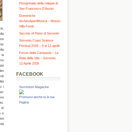
Peregrinatio della reliquia di
San Francesco D’Assisi
Domeniche
ArcheoAperiMusica – Museo
Villa Fondi
ne,
Secrets of Piano di Sorrento
lla
nno
Sorrento Coast Science
mio
Festival 2026 – 9 al 12 aprile
lla
Forum della Campania – La
 la
Rete della Vita – Sorrento,
imo
12 Aprile 2026
più
ilm
FACEBOOK
ndi
ità
o i
Surrentum Magazine
per
Promuovi anche tu la tua
nno
Pagina
ni.
 di
o e
sti
ola