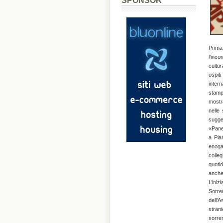
SPONSOR
Prima 
l’inco
cultur
ospit
intern
stamp
mostr
nelle 
sugges
«Pane,
a Pia
enoga
colleg
quotid
anche 
L’ini
Sorre
dell’A
strani
sorren