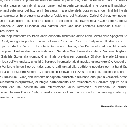
ro, sarà il trio composto da Mario Montella al pianoforte, Saul Di Paolo al basso e Marce
llo alla batteria: un mix di artisti, generi ed esperienze musicali che porterà il pubblico
onarsi sulle note del jazz anni Sessanta, ma anche della bossa-nova, dei ritmi latini e de
a napoletana. In programma anche un’esibizione del Mariasole Gallevi Quintet, composto
andro Castiglione alla chitarra, Rocco Zaccagnino alla fisarmonica, Gianfranco Coppola
abbasso e Dario Guidobaldi alla batteria, oltre che dalla cantante Mariasole Gallevi. Il
re, inoltre, si
erà l’appuntamento col tradizionale concerto sorrentino di fine anno. Merito della Spaghetti St
 Band, impegnata per l’occasione nel suo «Christmas Concert». Sul palco, allestito ancora 
 a piazza Andrea Veniero, il cantante Alessandro Tozza, Ciro Punzo alla batteria, Massimili
 al piano, Emiliano berti al contrabbasso, Sabatino Moschiano alla chitarra, Saverio Giugliano
 Gabriele Stotuti alla tromba. Gran finale previsto per domenica 30 dicembre alle 19 quan
chiesa dell’Annunziata, si esibirà il gruppo internazionale di musica etnica «Archè». A seguire,
 Veniero e lungo il corso Italia, canti e balli ispirati alla tradizione popolare con la band Ste
iana ed il maestro Simone Carotenuto. Il festival del jazz si collega alla decima edizione 
 Surrentum Eventi, annualmente assegnato all’artista o alla band che, per la versatilità artist
delicatezza interpretativa, si integra perfettamente con l’atmosfera di Sorrento oppure ad 
nalità che ha contribuito alla affermazione della kermesse: quest’anno, a ritirare
scimento sarà Gianni Perilli, premiato per aver elevato la ciaramella e la zampogna alla dign
rumento da concerto.
Annarita Siniscal