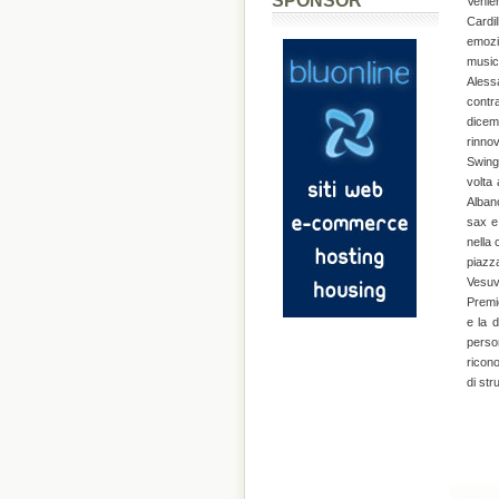
SPONSOR
Venie
Cardi
emozi
music
Aless
contr
dicemb
rinnov
Swing
volta
Albano
sax e
nella 
piazza
Vesuv
Premio
e la 
perso
ricono
di st