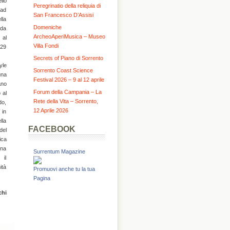
llo
Peregrinatio della reliquia di
 ad
San Francesco D’Assisi
lla
Domeniche
 da
ArcheoAperiMusica – Museo
 al
Villa Fondi
 29
Secrets of Piano di Sorrento
yle
Sorrento Coast Science
una
Festival 2026 – 9 al 12 aprile
ano
Forum della Campania – La
 al
Rete della Vita – Sorrento,
do,
12 Aprile 2026
 in
lla
FACEBOOK
del
ica
una
Surrentum Magazine
 il
ità
Promuovi anche tu la tua
Pagina
chi