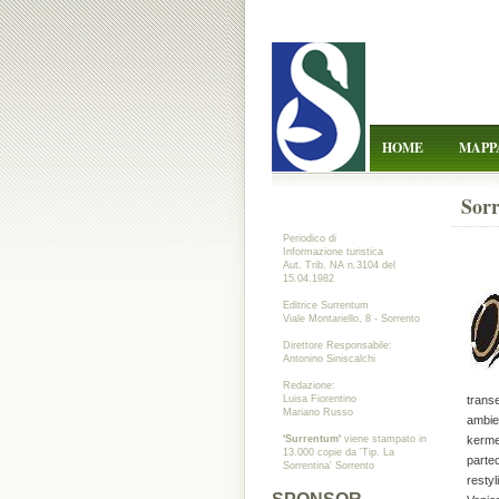
HOME
MAPP
Sorr
Periodico di
Informazione turistica
Aut. Trib. NA n.3104 del
15.04.1982
Editrice Surrentum
Viale Montariello, 8 - Sorrento
Direttore Responsabile:
Antonino Siniscalchi
Redazione:
Luisa Fiorentino
transe
Mariano Russo
ambien
'Surrentum'
viene stampato in
kerme
13.000 copie da 'Tip. La
partec
Sorrentina' Sorrento
restyl