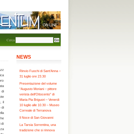
Cerca
NEWS
azz
Rinvio Fuochi di Sant’Anna –
ica
31 luglio ore 23.30
oro
Presentazione del volume
ata
“Augusto Moriani – pittore
 di
verista dell’Ottocento” di
ote
Maria Pia Briguori – Venerdi
 il
10 luglio alle 10.30 – Museo
 di
Correale di Terranova
lla
Il Noce di San Giovanni
che
 di
La Tarsia Sorrentina, una
zza
tradizione che si rinnova