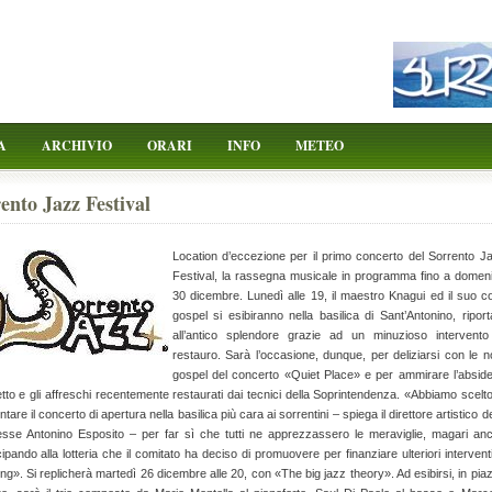
A
ARCHIVIO
ORARI
INFO
METEO
ento Jazz Festival
Location d’eccezione per il primo concerto del Sorrento J
Festival, la rassegna musicale in programma fino a domen
30 dicembre. Lunedì alle 19, il maestro Knagui ed il suo c
gospel si esibiranno nella basilica di Sant’Antonino, riport
all’antico splendore grazie ad un minuzioso intervento
restauro. Sarà l’occasione, dunque, per deliziarsi con le n
gospel del concerto «Quiet Place» e per ammirare l’abside,
tto e gli affreschi recentemente restaurati dai tecnici della Soprintendenza. «Abbiamo scelto
tare il concerto di apertura nella basilica più cara ai sorrentini – spiega il direttore artistico de
sse Antonino Esposito – per far sì che tutti ne apprezzassero le meraviglie, magari an
ipando alla lotteria che il comitato ha deciso di promuovere per finanziare ulteriori interventi
ing». Si replicherà martedì 26 dicembre alle 20, con «The big jazz theory». Ad esibirsi, in pia