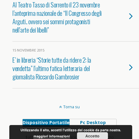
Al Teatro Tasso di Sorrento il 23 novembre
l’anteprima nazionale de “Il Congresso degli
Arguti.. ovvero sei sommi protagonisti
nell’arte dei libelli”
15 NOVEMBRE 2015
E’ in libreria “Storie tutte da ridere 2: la
vendetta” l’ultimo fatica letteraria del
giornalista Riccardo Gambrosier
Torna su
Dispositivo Portatile
Pc Desktop
Utilizzando il sito, accetti l'utilizzo dei cookie da parte nostra.
Accetto
maggiori informazioni
$allowed_html = shapeSpace_allowed_html(); echo