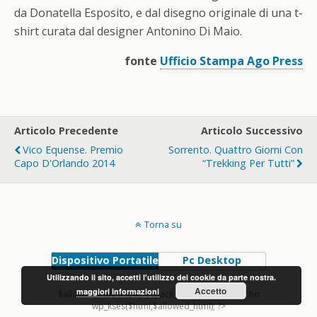
da Donatella Esposito, e dal disegno originale di una t-
shirt curata dal designer Antonino Di Maio.
fonte
Ufficio Stampa Ago Press
Articolo Precedente
Articolo Successivo
Vico Equense. Premio
Sorrento. Quattro Giorni Con
Capo D'Orlando 2014
“Trekking Per Tutti”
Torna su
Dispositivo Portatile
Pc Desktop
Utilizzando il sito, accetti l'utilizzo dei cookie da parte nostra.
Accetto
maggiori informazioni
$allowed_html = shapeSpace_allowed_html(); echo
wp_kses($html,$allowed_html); ?>