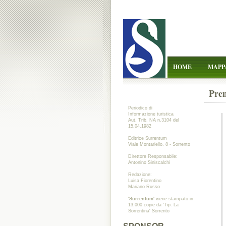
HOME
MAPP
Prem
Periodico di
Informazione turistica
Aut. Trib. NA n.3104 del
15.04.1982
Editrice Surrentum
Viale Montariello, 8 - Sorrento
Direttore Responsabile:
Antonino Siniscalchi
Redazione:
Luisa Fiorentino
Mariano Russo
'Surrentum'
viene stampato in
13.000 copie da 'Tip. La
Sorrentina' Sorrento