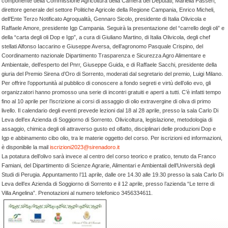
componente della Commissione Agricoltura della Camera dei Deputati, Mariella Passeri,
direttore generale del settore Politiche Agricole della Regione Campania, Enrico Micheli,
dell’Ente Terzo Notificato Agroqualità, Gennaro Sicolo, presidente di Italia Olivicola e
Raffaele Amore, presidente Igp Campania. Seguirà la presentazione del “carrello degli oli” e
della “carta degli oli Dop e Igp”, a cura di Giuliano Martino, di Italia Olivicola, degli chef
stellati Alfonso Iaccarino e Giuseppe Aversa, dell’agronomo Pasquale Crispino, del
Coordinamento nazionale Dipartimento Trasparenza e Sicurezza Agro Alimentare e
Ambientale, dell’esperto del Pnrr, Giuseppe Guida, e di Raffaele Sacchi, presidente della
giuria del Premio Sirena d’Oro di Sorrento, moderati dal segretario del premio, Luigi Milano.
Per offrire l’opportunità al pubblico di conoscere a fondo segreti e virtù dell’olio evo, gli
organizzatori hanno promosso una serie di incontri gratuiti e aperti a tutti. C’è infatti tempo
fino al 10 aprile per l’iscrizione ai corsi di assaggio di olio extravergine di oliva di primo
livello. Il calendario degli eventi prevede lezioni dal 18 al 28 aprile, presso la sala Carlo Di
Leva dell’ex Azienda di Soggiorno di Sorrento. Olivicoltura, legislazione, metodologia di
assaggio, chimica degli oli attraverso gusto ed olfatto, disciplinari delle produzioni Dop e
Igp e abbinamento cibo olio, tra le materie oggetto del corso. Per iscrizioni ed informazioni,
è disponibile la mail
iscrizioni2023@sirenadoro.it
La potatura dell’olivo sarà invece al centro del corso teorico e pratico, tenuto da Franco
Famiani, del Dipartimento di Scienze Agrarie, Alimentari e Ambientali dell’Università degli
Studi di Perugia. Appuntamento l’11 aprile, dalle ore 14.30 alle 19.30 presso la sala Carlo Di
Leva dell’ex Azienda di Soggiorno di Sorrento e il 12 aprile, presso l’azienda “Le terre di
Villa Angelina”. Prenotazioni al numero telefonico 3456334611.