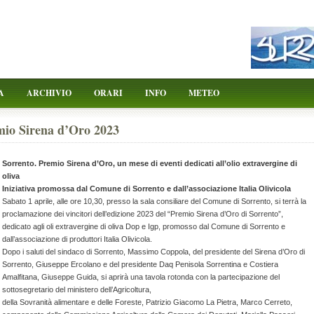
A
ARCHIVIO
ORARI
INFO
METEO
io Sirena d’Oro 2023
Sorrento. Premio Sirena d’Oro, un mese di eventi dedicati all’olio extravergine di
oliva
Iniziativa promossa dal Comune di Sorrento e dall’associazione Italia Olivicola
Sabato 1 aprile, alle ore 10,30, presso la sala consiliare del Comune di Sorrento, si terrà la
proclamazione dei vincitori dell’edizione 2023 del “Premio Sirena d’Oro di Sorrento”,
dedicato agli oli extravergine di oliva Dop e Igp, promosso dal Comune di Sorrento e
dall’associazione di produttori Italia Olivicola.
Dopo i saluti del sindaco di Sorrento, Massimo Coppola, del presidente del Sirena d’Oro di
Sorrento, Giuseppe Ercolano e del presidente Daq Penisola Sorrentina e Costiera
Amalfitana, Giuseppe Guida, si aprirà una tavola rotonda con la partecipazione del
sottosegretario del ministero dell’Agricoltura,
della Sovranità alimentare e delle Foreste, Patrizio Giacomo La Pietra, Marco Cerreto,