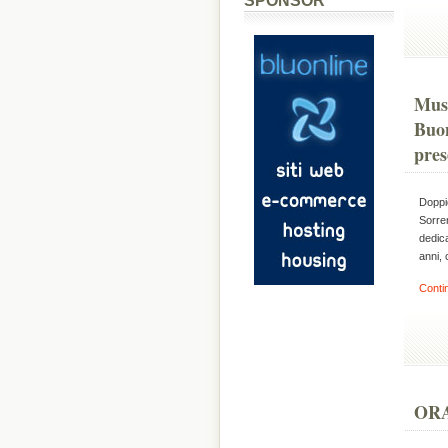
SPONSOR
Musi
Buon
pres
Doppio
Sorre
dedica
anni, 
Conti
ORA