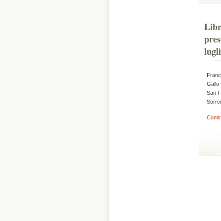
Libr
pres
lugl
France
Gallo 
San Fr
Sorre
Conti