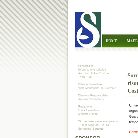
HOME
MAPP
Periodico di
Informazione turistica
Sorr
Aut. Trib. NA n.3104 del
15.04.1982
riso
Editrice Surrentum
Cost
Viale Montariello, 8 - Sorrento
Direttore Responsabile:
Antonino Siniscalchi
Un tav
Redazione:
Luisa Fiorentino
organi
Mariano Russo
Guardi
'Surrentum'
viene stampato in
tempor
13.000 copie da 'Tip. La
Sorrentina' Sorrento
Conti