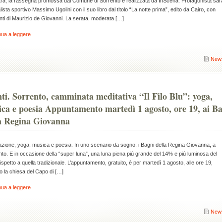
tra, la rassegna promossa dal Comune di Sorrento e realizzata da InScena. Protagonista sarà
lista sportivo Massimo Ugolini con il suo libro dal titolo “La notte prima”, edito da Cairo, con
ti di Maurizio de Giovanni. La serata, moderata […]
nua a leggere
New
ti. Sorrento, camminata meditativa “Il Filo Blu”: yoga,
ca e poesia Appuntamento martedì 1 agosto, ore 19, ai B
a Regina Giovanna
azione, yoga, musica e poesia. In uno scenario da sogno: i Bagni della Regina Giovanna, a
to. E in occasione della “super luna”, una luna piena più grande del 14% e più luminosa del
spetto a quella tradizionale. L’appuntamento, gratuito, è per martedì 1 agosto, alle ore 19,
 la chiesa del Capo di […]
nua a leggere
New