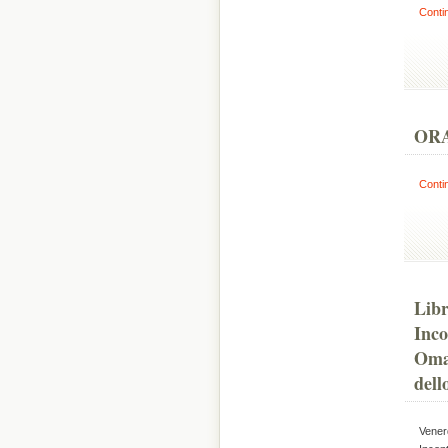
Conti
ORA
Conti
Libr
Inco
Omag
dell
Venerd