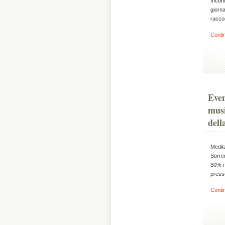
Incon
giorna
raccon
Conti
Even
musi
dell
Medit
Sorren
30% ri
presso
Conti