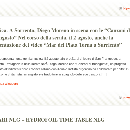
New
ca. A Sorrento, Diego Moreno in scena con le “Canzoni d
gusto” Nel corso della serata, il 2 agosto, anche la
entazione del video “Mar del Plata Torna a Surriento”
 appuntamento con la musica, il 2 agosto, alle ore 21, al chiostro di San Francesco, a
nto. Protagonista della serata sarà Diego Moreno con “Canzoni di Buongusto”, un progetto
to all’indimenticabile crooner italiano con il quale l’artista argentino ha collaborato per oltre 15
come chitarrista, arrangiatore e traduttore in spagnolo delle sue canzoni. […]
nua a leggere
New
RI NLG – HYDROFOIL TIME TABLE NLG