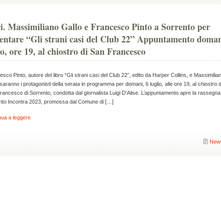
i. Massimiliano Gallo e Francesco Pinto a Sorrento per
entare “Gli strani casi del Club 22” Appuntamento doman
io, ore 19, al chiostro di San Francesco
sco Pinto, autore del libro “Gli strani casi del Club 22”, edito da Harper Collins, e Massimilia
saranno i protagonisti della serata in programma per domani, 6 luglio, alle ore 19, al chiostro d
ancesco di Sorrento, condotta dal giornalista Luigi D’Alise. L’appuntamento apre la rassegna
nto Incontra 2023, promossa dal Comune di […]
nua a leggere
New