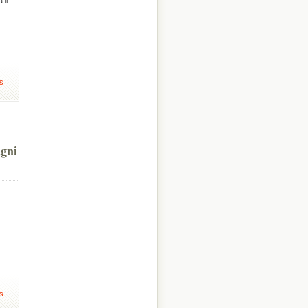
 il
s
agni
s