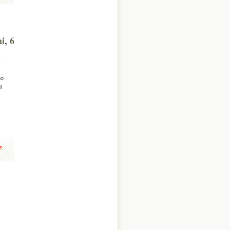
i, 6
no
i
s