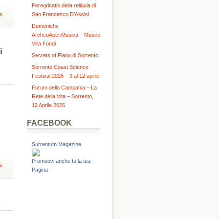
Peregrinatio della reliquia di
s
San Francesco D’Assisi
Domeniche
ArcheoAperiMusica – Museo
Villa Fondi
i
Secrets of Piano di Sorrento
Sorrento Coast Science
Festival 2026 – 9 al 12 aprile
Forum della Campania – La
Rete della Vita – Sorrento,
12 Aprile 2026
FACEBOOK
Surrentum Magazine
Promuovi anche tu la tua
s
Pagina