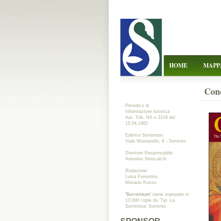
HOME
MAPP
Conc
Periodico di
Informazione turistica
Aut. Trib. NA n.3104 del
15.04.1982
Editrice Surrentum
Viale Montariello, 8 - Sorrento
Direttore Responsabile:
Antonino Siniscalchi
Redazione:
Luisa Fiorentino
Mariano Russo
'Surrentum'
viene stampato in
13.000 copie da 'Tip. La
Sorrentina' Sorrento