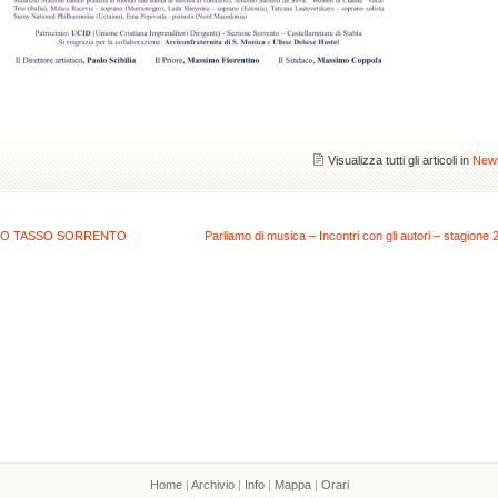
Visualizza tutti gli articoli in
New
O TASSO SORRENTO
Parliamo di musica – Incontri con gli autori – stagione 
Home
|
Archivio
|
Info
|
Mappa
|
Orari