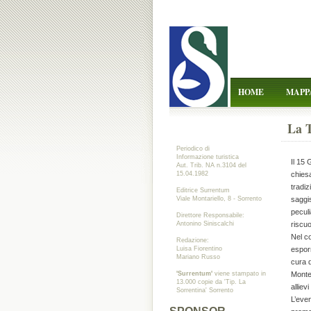
HOME
MAPP
La T
Periodico di
Informazione turistica
Il 15 
Aut. Trib. NA n.3104 del
15.04.1982
chiesa
tradi
Editrice Surrentum
Viale Montariello, 8 - Sorrento
saggis
peculi
Direttore Responsabile:
Antonino Siniscalchi
riscu
Nel co
Redazione:
Luisa Fiorentino
esporr
Mariano Russo
cura d
'Surrentum'
viene stampato in
Monte
13.000 copie da 'Tip. La
alliev
Sorrentina' Sorrento
L’eve