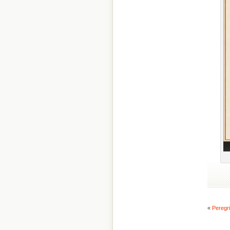
«
Peregri