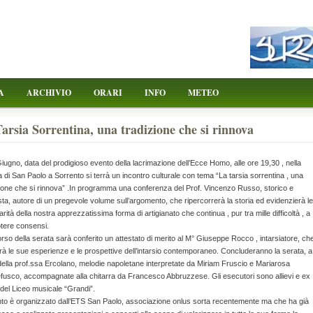
A
ARCHIVIO
ORARI
INFO
METEO
arsia Sorrentina, una tradizione che si rinnova
Giugno, data del prodigioso evento della lacrimazione dell’Ecce Homo, alle ore 19,30 , nella
 di San Paolo a Sorrento si terrà un incontro culturale con tema “La tarsia sorrentina , una
zione che si rinnova” .In programma una conferenza del Prof. Vincenzo Russo, storico e
ta, autore di un pregevole volume sull’argomento, che ripercorrerà la storia ed evidenzierà le
arità della nostra apprezzatissima forma di artigianato che continua , pur tra mille difficoltà , a
otere consensi.
rso della serata sarà conferito un attestato di merito al M° Giuseppe Rocco , intarsiatore, ch
à le sue esperienze e le prospettive dell’intarsio contemporaneo. Concluderanno la serata, a
ella prof.ssa Ercolano, melodie napoletane interpretate da Miriam Fruscio e Mariarosa
fusco, accompagnate alla chitarra da Francesco Abbruzzese. Gli esecutori sono allievi e ex
i del Liceo musicale “Grandi”.
nto è organizzato dall’ETS San Paolo, associazione onlus sorta recentemente ma che ha già