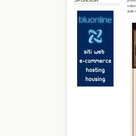
SPONSOR
promos
cultur
delle 