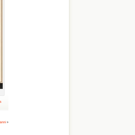
s
anni
»